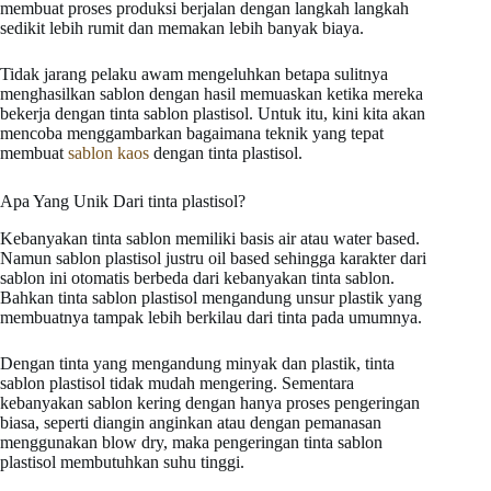
membuat proses produksi berjalan dengan langkah langkah
sedikit lebih rumit dan memakan lebih banyak biaya.
Tidak jarang pelaku awam mengeluhkan betapa sulitnya
menghasilkan sablon dengan hasil memuaskan ketika mereka
bekerja dengan tinta sablon plastisol. Untuk itu, kini kita akan
mencoba menggambarkan bagaimana teknik yang tepat
membuat
sablon kaos
dengan tinta plastisol.
Apa Yang Unik Dari tinta plastisol?
Kebanyakan tinta sablon memiliki basis air atau water based.
Namun sablon plastisol justru oil based sehingga karakter dari
sablon ini otomatis berbeda dari kebanyakan tinta sablon.
Bahkan tinta sablon plastisol mengandung unsur plastik yang
membuatnya tampak lebih berkilau dari tinta pada umumnya.
Dengan tinta yang mengandung minyak dan plastik, tinta
sablon plastisol tidak mudah mengering. Sementara
kebanyakan sablon kering dengan hanya proses pengeringan
biasa, seperti diangin anginkan atau dengan pemanasan
menggunakan blow dry, maka pengeringan tinta sablon
plastisol membutuhkan suhu tinggi.