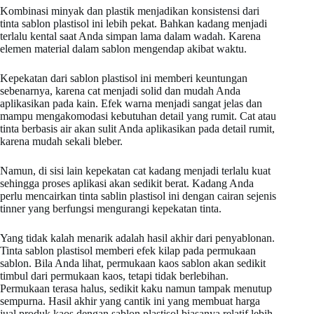
Kombinasi minyak dan plastik menjadikan konsistensi dari
tinta sablon plastisol ini lebih pekat. Bahkan kadang menjadi
terlalu kental saat Anda simpan lama dalam wadah. Karena
elemen material dalam sablon mengendap akibat waktu.
Kepekatan dari sablon plastisol ini memberi keuntungan
sebenarnya, karena cat menjadi solid dan mudah Anda
aplikasikan pada kain. Efek warna menjadi sangat jelas dan
mampu mengakomodasi kebutuhan detail yang rumit. Cat atau
tinta berbasis air akan sulit Anda aplikasikan pada detail rumit,
karena mudah sekali bleber.
Namun, di sisi lain kepekatan cat kadang menjadi terlalu kuat
sehingga proses aplikasi akan sedikit berat. Kadang Anda
perlu mencairkan tinta sablin plastisol ini dengan cairan sejenis
tinner yang berfungsi mengurangi kepekatan tinta.
Yang tidak kalah menarik adalah hasil akhir dari penyablonan.
Tinta sablon plastisol memberi efek kilap pada permukaan
sablon. Bila Anda lihat, permukaan kaos sablon akan sedikit
timbul dari permukaan kaos, tetapi tidak berlebihan.
Permukaan terasa halus, sedikit kaku namun tampak menutup
sempurna. Hasil akhir yang cantik ini yang membuat harga
jual produk kaos dengan sablon plastisol biasanya relatif lebih