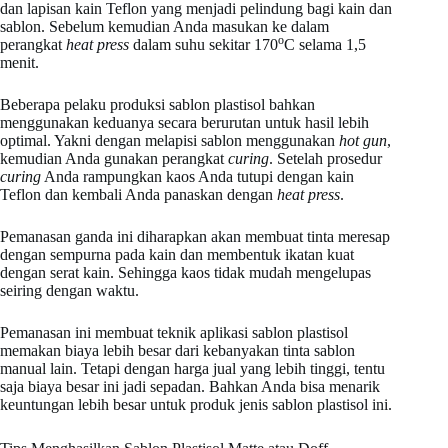
dan lapisan kain Teflon yang menjadi pelindung bagi kain dan
sablon. Sebelum kemudian Anda masukan ke dalam
o
perangkat
heat press
dalam suhu sekitar 170
C selama 1,5
menit.
Beberapa pelaku produksi sablon plastisol bahkan
menggunakan keduanya secara berurutan untuk hasil lebih
optimal. Yakni dengan melapisi sablon menggunakan
hot gun
,
kemudian Anda gunakan perangkat
curing
. Setelah prosedur
curing
Anda rampungkan kaos Anda tutupi dengan kain
Teflon dan kembali Anda panaskan dengan
heat press
.
Pemanasan ganda ini diharapkan akan membuat tinta meresap
dengan sempurna pada kain dan membentuk ikatan kuat
dengan serat kain. Sehingga kaos tidak mudah mengelupas
seiring dengan waktu.
Pemanasan ini membuat teknik aplikasi sablon plastisol
memakan biaya lebih besar dari kebanyakan tinta sablon
manual lain. Tetapi dengan harga jual yang lebih tinggi, tentu
saja biaya besar ini jadi sepadan. Bahkan Anda bisa menarik
keuntungan lebih besar untuk produk jenis sablon plastisol ini.