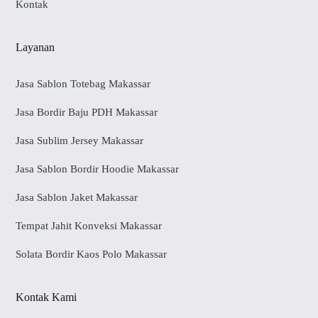
Kontak
Layanan
Jasa Sablon Totebag Makassar
Jasa Bordir Baju PDH Makassar
Jasa Sublim Jersey Makassar
Jasa Sablon Bordir Hoodie Makassar
Jasa Sablon Jaket Makassar
Tempat Jahit Konveksi Makassar
Solata Bordir Kaos Polo Makassar
Kontak Kami