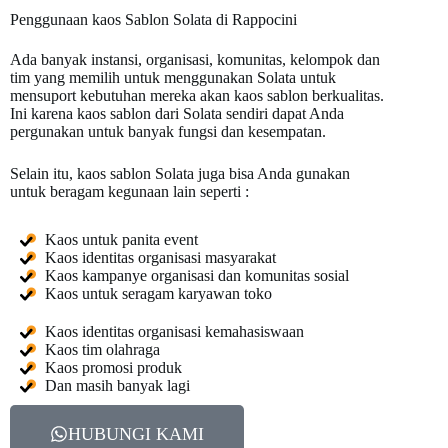
Penggunaan kaos Sablon Solata di Rappocini
Ada banyak instansi, organisasi, komunitas, kelompok dan
tim yang memilih untuk menggunakan Solata untuk
mensuport kebutuhan mereka akan kaos sablon berkualitas.
Ini karena kaos sablon dari Solata sendiri dapat Anda
pergunakan untuk banyak fungsi dan kesempatan.
Selain itu, kaos sablon Solata juga bisa Anda gunakan
untuk beragam kegunaan lain seperti :
Kaos untuk panita event
Kaos identitas organisasi masyarakat
Kaos kampanye organisasi dan komunitas sosial
Kaos untuk seragam karyawan toko
Kaos identitas organisasi kemahasiswaan
Kaos tim olahraga
Kaos promosi produk
Dan masih banyak lagi
HUBUNGI KAMI