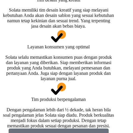
Solata memiliki tim desain kreatif yang siap melayani
kebutuhan Anda akan desain sablon yang sesuai kebutuhan
namun tetap kekinian dan sesuai trend. Yang terpenting
jasa desain akan bebas biaya.
Layanan konsumen yang optimal
Solata selalu memastikan konsumen puas dengan produk
dan layanan yang diberikan. Siap memberikan informasi
produk yang Anda butuhkan, melayani pemesanan dan
pertanyaan Anda. Juga siap dengan layanan produk dan
layanan purna jual.
Tim produksi berpengalaman
Dengan pengalaman lebih dari ½ dekade, tak heran bila
soal pengalaman jelas Solata siap diadu. Produk berkualitas
menjadi fokus dalam setiap produksi. Dengan tetap
memastikan produk sesuai dengan pesanan dan presisi.