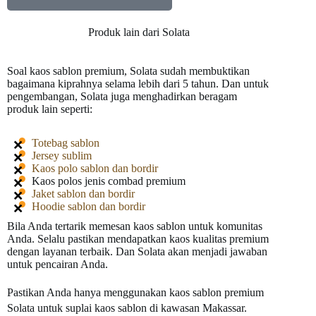
Produk lain dari Solata
Soal kaos sablon premium, Solata sudah membuktikan
bagaimana kiprahnya selama lebih dari 5 tahun. Dan untuk
pengembangan, Solata juga menghadirkan beragam
produk lain seperti:
Totebag sablon
Jersey sublim
Kaos polo sablon dan bordir
Kaos polos jenis combad premium
Jaket sablon dan bordir
Hoodie sablon dan bordir
Bila Anda tertarik memesan kaos sablon untuk komunitas
Anda. Selalu pastikan mendapatkan kaos kualitas premium
dengan layanan terbaik. Dan Solata akan menjadi jawaban
untuk pencairan Anda.
Pastikan Anda hanya menggunakan kaos sablon premium
Solata untuk suplai kaos sablon di kawasan Makassar.