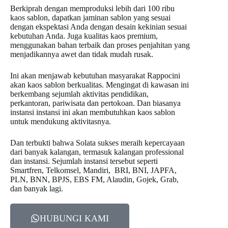
Berkiprah dengan memproduksi lebih dari 100 ribu
kaos sablon, dapatkan jaminan sablon yang sesuai
dengan ekspektasi Anda dengan desain kekinian sesuai
kebutuhan Anda. Juga kualitas kaos premium,
menggunakan bahan terbaik dan proses penjahitan yang
menjadikannya awet dan tidak mudah rusak.
Ini akan menjawab kebutuhan masyarakat Rappocini
akan kaos sablon berkualitas. Mengingat di kawasan ini
berkembang sejumlah aktivitas pendidikan,
perkantoran, pariwisata dan pertokoan. Dan biasanya
instansi instansi ini akan membutuhkan kaos sablon
untuk mendukung aktivitasnya.
Dan terbukti bahwa Solata sukses meraih kepercayaan
dari banyak kalangan, termasuk kalangan professional
dan instansi. Sejumlah instansi tersebut seperti
Smartfren, Telkomsel, Mandiri, BRI, BNI, JAPFA,
PLN, BNN, BPJS, EBS FM, Alaudin, Gojek, Grab,
dan banyak lagi.
HUBUNGI KAMI