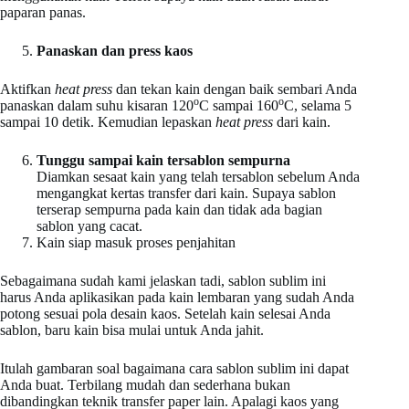
paparan panas.
Panaskan dan press kaos
Aktifkan
heat press
dan tekan kain dengan baik sembari Anda
o
o
panaskan dalam suhu kisaran 120
C sampai 160
C, selama 5
sampai 10 detik. Kemudian lepaskan
heat press
dari kain.
Tunggu sampai kain tersablon sempurna
Diamkan sesaat kain yang telah tersablon sebelum Anda
mengangkat kertas transfer dari kain. Supaya sablon
terserap sempurna pada kain dan tidak ada bagian
sablon yang cacat.
Kain siap masuk proses penjahitan
Sebagaimana sudah kami jelaskan tadi, sablon sublim ini
harus Anda aplikasikan pada kain lembaran yang sudah Anda
potong sesuai pola desain kaos. Setelah kain selesai Anda
sablon, baru kain bisa mulai untuk Anda jahit.
Itulah gambaran soal bagaimana cara sablon sublim ini dapat
Anda buat. Terbilang mudah dan sederhana bukan
dibandingkan teknik transfer paper lain. Apalagi kaos yang