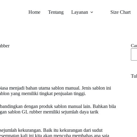
Home
Tentang
Layanan
Size Chart
Car
ubber
Tul
asa menjadi bahan utama sablon manual. Jenis sablon ini
ablon yang memiliki tingkat penjualan tinggi.
ibandingkan dengan produk sablon manual lain. Bahkan bila
gan sablon GL rubber memiliki sejumlah daya tarik
sejumlah kekurangan. Baik itu kekurangan dari sudut
empatan kali ini kita akan mencoba membahas apa saja